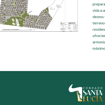
prepara
vida a 
deseos 
terreno
residen
ofrecie
armonía 
máximo