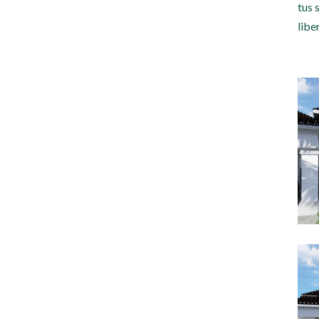
tus 
libe