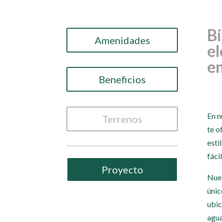
Bi
Amenidades
el
e
Beneficios
En n
Terrenos
te o
esti
fáci
Proyecto
Nues
únic
ubic
agua