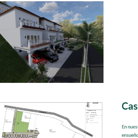
Cas
En nuest
ensueño 