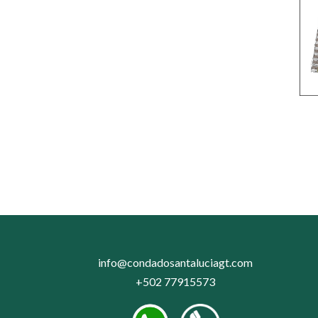
info@condadosantaluciagt.com
+502 77915573