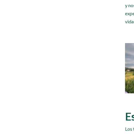
y no
expe
vida
E
Los 