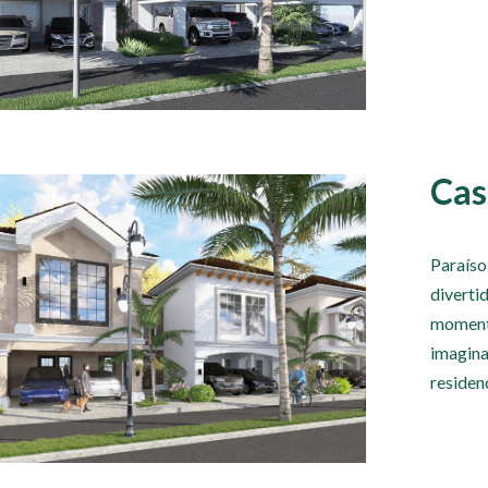
Cas
Paraíso
diverti
momento
imagina
residenc