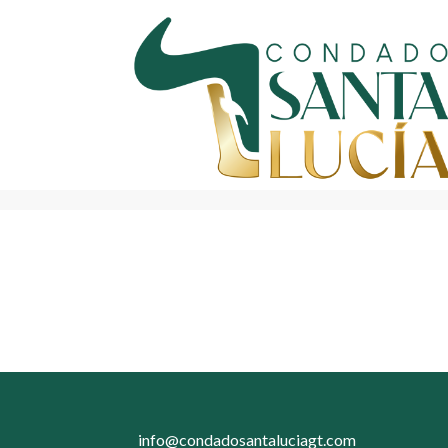
info@condadosantaluciagt.com